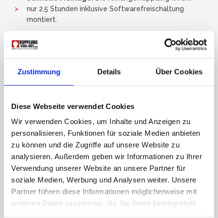
nur 2,5 Stunden inklusive Softwarefreischaltung
montiert.
Unsichtbare Optik:
Im abgenommenen Zustand sind
keine sichtbaren Komponenten zu erkennen.
Flexibilität:
Ideal für den Transport von Fahrrädern,
Zustimmung
Details
Über Cookies
Anhängern und mehr.
Individuelle Beratung:
Wir beraten Sie auf Basis
Ihres Fahrzeugscheins zu den zulässigen Lasten.
Diese Webseite verwendet Cookies
Besuchen Sie uns an unserem Montagepoint in
Wir verwenden Cookies, um Inhalte und Anzeigen zu
Pilsting
personalisieren, Funktionen für soziale Medien anbieten
Unser Montagepoint befindet sich direkt an der
zu können und die Zugriffe auf unsere Website zu
Autobahn A92
(Ausfahrt 22) und der
Bundesstraße B20
analysieren. Außerdem geben wir Informationen zu Ihrer
bei Landau an der Isar. Einfach erreichbar und mit einem
Verwendung unserer Website an unsere Partner für
schnellen, professionellen Service – Kupplung vor Ort ist
soziale Medien, Werbung und Analysen weiter. Unsere
Ihr Spezialist für Anhängerkupplungen.
Partner führen diese Informationen möglicherweise mit
weiteren Daten zusammen, die Sie ihnen bereitgestellt
Rundum-Sorglos-Paket – Komfort und Genuss
haben oder die sie im Rahmen Ihrer Nutzung der Dienste
während der Montage