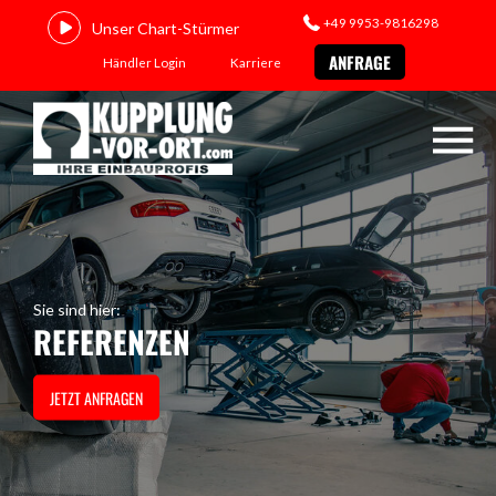
+49 9953-9816298
Unser Chart-Stürmer
ANFRAGE
Händler Login
Karriere
Sie sind hier:
REFERENZEN
JETZT ANFRAGEN