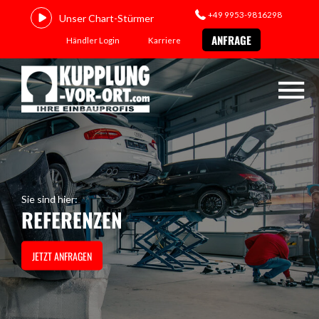
+49 9953-9816298
Unser Chart-Stürmer
ANFRAGE
Händler Login
Karriere
Sie sind hier:
REFERENZEN
JETZT ANFRAGEN