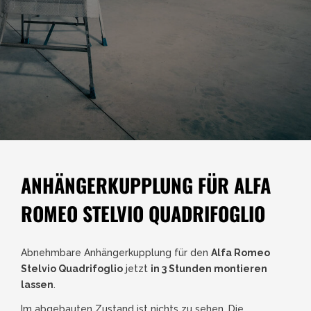
ANHÄNGERKUPPLUNG FÜR ALFA
ROMEO STELVIO QUADRIFOGLIO
Abnehmbare Anhängerkupplung für den
Alfa Romeo
Stelvio Quadrifoglio
jetzt
in 3 Stunden montieren
lassen
.
Im abgebauten Zustand ist nichts zu sehen. Die