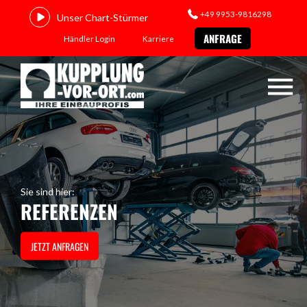
+49 9953-9816298
Unser Chart-Stürmer
ANFRAGE
Händler Login
Karriere
Sie sind hier:
REFERENZEN
JETZT ANFRAGEN