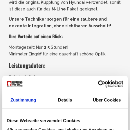
wird die original Kupplung von Hyundai verwendet, somit
ist diese auch für das
N-Line
Paket geeignet.
Unsere Techniker sorgen für eine saubere und
dezente Integration, ohne sichtbaren Ausschnitt!
Ihre Vorteile auf einen Blick:
Montagezeit: Nur
2,5
Stunden!
Minimaler Eingriff für eine dauerhaft schöne Optik.
Leistungsdaten:
Stützlast: 80kg
Anhängelast: 1586kg
Zustimmung
Details
Über Cookies
Sprechen Sie uns an – wir beraten Sie jederzeit gerne
und finden die passende Lösung für Ihren Hyundai.
JETZT ANFRAGEN!
Diese Webseite verwendet Cookies
Wir verwenden Cookies, um Inhalte und Anzeigen zu