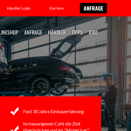
ANFRAGE
Händler Login
Karriere
LINESHOP
ANFRAGE
HÄNDLER
TIPPS
JOBS
Fast 30 Jahre Einbauerfahrung
Im hauseigenen Café
die Zeit
überbrücken
und im "Motel Isar"