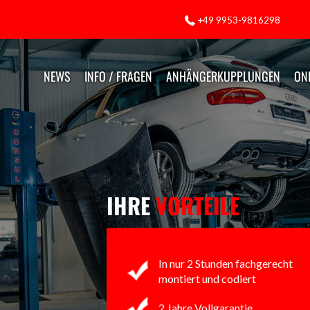
+49 9953-9816298
NEWS
INFO / FRAGEN
ANHÄNGERKUPPLUNGEN
ON
IHRE
VORTEILE
In nur 2 Stunden fachgerecht
montiert und codiert
2 Jahre Vollgarantie