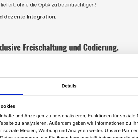
liefert, ohne die Optik zu beeinträchtigen!
d dezente Integration
.
klusive
Freischaltung und Codierung
.
tik.
Details
remst)
ren Fahrzeugpapieren.)
Cookies
it gerne und finden die passende Lösung für Ihren Nissan
nhalte und Anzeigen zu personalisieren, Funktionen für soziale
Website zu analysieren. Außerdem geben wir Informationen zu I
r soziale Medien, Werbung und Analysen weiter. Unsere Partner
 Daten zusammen, die Sie ihnen bereitgestellt haben oder die s