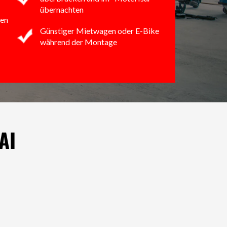
übernachten
en
Günstiger Mietwagen oder E-Bike
während der Montage
AI