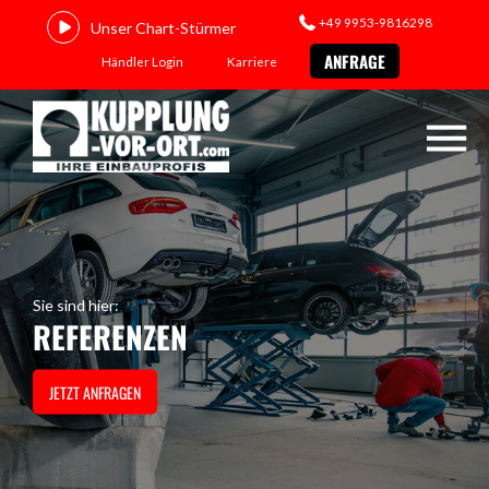
+49 9953-9816298
Unser Chart-Stürmer
ANFRAGE
Händler Login
Karriere
Sie sind hier:
REFERENZEN
JETZT ANFRAGEN