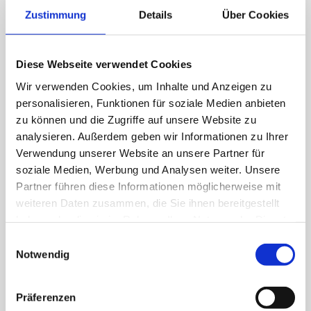
Interesse?
Zustimmung
Details
Über Cookies
Sie finden uns in unserem neuen Technologiecenter in
der
Hietzinger Wiesen , 94431 Pilsting
direkt an der
Autobahn A92 und Bundesstraße B20.
Diese Webseite verwendet Cookies
Wir verwenden Cookies, um Inhalte und Anzeigen zu
personalisieren, Funktionen für soziale Medien anbieten
Sie kommen von weither angereist?
zu können und die Zugriffe auf unsere Website zu
analysieren. Außerdem geben wir Informationen zu Ihrer
Kein Problem. In unserem eigenen
Motel Isar
können Sie
Verwendung unserer Website an unsere Partner für
gerne gut und günstig übernachten.
soziale Medien, Werbung und Analysen weiter. Unsere
Partner führen diese Informationen möglicherweise mit
weiteren Daten zusammen, die Sie ihnen bereitgestellt
haben oder die sie im Rahmen Ihrer Nutzung der Dienste
gesammelt haben.
Einwilligungsauswahl
Notwendig
Präferenzen