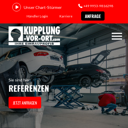
+49 9953-9816298
Unser Chart-Stürmer
ANFRAGE
Händler Login
Karriere
Sie sind hier:
REFERENZEN
JETZT ANFRAGEN