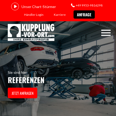
+49 9953-9816298
Unser Chart-Stürmer
ANFRAGE
Händler Login
Karriere
Sie sind hier:
REFERENZEN
JETZT ANFRAGEN