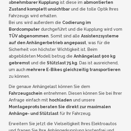
a
bnehmbarer Kupplung
ist diese im
abmontierten
Zustand komplett unsichtbar
und die tolle Optik Ihres
Fahrzeugs wird erhalten.
Bei uns wird außerdem die
Codierung im
Bordcomputer
durchgeführt und die Kupplung wird vom
TÜV abgenommen
. Somit sind alle
Assistenzsysteme
auf den Anhängerbetrieb angepasst
, was für die
Sicherheit von höchster Wichtigkeit ist. Beim
abgebildeten Modell betrug die
Anhängelast 900 kg
gebremst
und die
Stützlast 75 kg
. Das ist ausreichend,
um auch
mehrere E-Bikes gleichzeitig transportieren
zu können.
Die genaue Anhängelast können Sie dem
Fahrzeugschein
entnehmen. Diesen können Sie bei Ihrer
Anfrage einfach mit
hochladen
und unsere
Montageprofis beraten Sie direkt zur maximalen
Anhänge- und Stützlast
für Ihr Fahrzeug.
Erweitern Sie jetzt die Vielseitigkeit Ihres Elektroautos
und fragen Sie Ihre Anhängerkupplung kostenfrei und