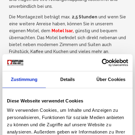
unverbindlich bei uns.
Die Montagezeit beträgt max.
2,5 Stunden
und wenn Sie
eine weitere Anreise haben, können Sie in unserem
eigenen Motel, dem
Motel Isar,
günstig und bequem
übernachten. Das Motel befindet sich direkt nebenan und
bietet neben modernen Zimmern und Suiten auch
Frühstück, Kaffee und Kuchen und vieles mehr an.
Verbinden Sie doch die Montage Ihrer neuen
Anhängerkupplung mit einer Übernachtung im Motel Isar
und entdecken Sie die Schönheit der Region rund um
Zustimmung
Details
Über Cookies
Landau an der Isar.
Stellen Sie doch jetzt ganz einfach Ihre
Onlineanfrage
.
In Kürze erhalten Sie ein detailliertes Angebot über Ihre
Diese Webseite verwendet Cookies
Anhängerkupplung
.
Wir verwenden Cookies, um Inhalte und Anzeigen zu
personalisieren, Funktionen für soziale Medien anbieten
JETZT ANFRAGEN
zu können und die Zugriffe auf unsere Website zu
analysieren. Außerdem geben wir Informationen zu Ihrer