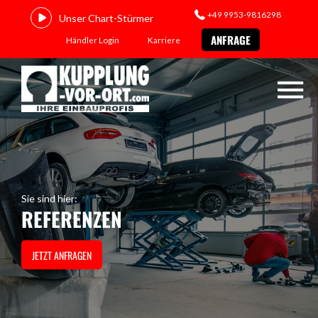
+49 9953-9816298
Unser Chart-Stürmer
ANFRAGE
Händler Login
Karriere
Sie sind hier:
REFERENZEN
JETZT ANFRAGEN