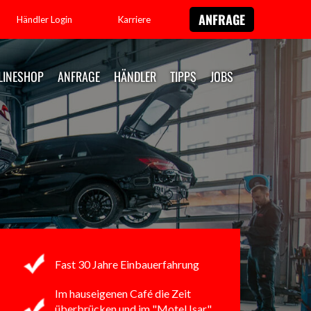
ANFRAGE
Händler Login
Karriere
LINESHOP
ANFRAGE
HÄNDLER
TIPPS
JOBS
Fast 30 Jahre Einbauerfahrung
Im hauseigenen Café
die Zeit
überbrücken
und im "Motel Isar"