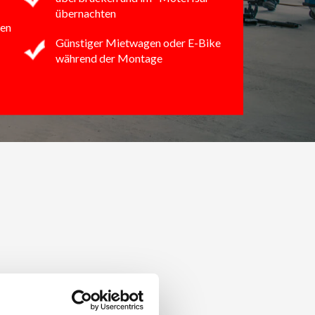
übernachten
en
Günstiger Mietwagen oder E-Bike
während der Montage