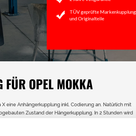
TÜV geprüfte Markenkupplung
und Originalteile
 FÜR OPEL MOKKA
X eine Anhängerkupplung inkl. Codierung an. Natürlich mit
abgebauten Zustand der Hängerkupplung. In 2 Stunden wird
rt. Mit 2 Jahres Vollgarantie.
etern bringt der Opel Mokka viel Lebensraum unter. Noch mehr