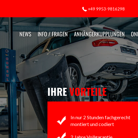
+49 9953-9816298
NEWS
INFO / FRAGEN
ANHÄNGERKUPPLUNGEN
ON
IHRE
VORTEILE
In nur 2 Stunden fachgerecht
montiert und codiert
2 Jahre Vollgarantie