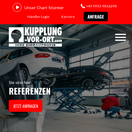
+49 9953-9816298
Unser Chart-Stürmer
ANFRAGE
Händler Login
Karriere
Sie sind hier:
REFERENZEN
JETZT ANFRAGEN