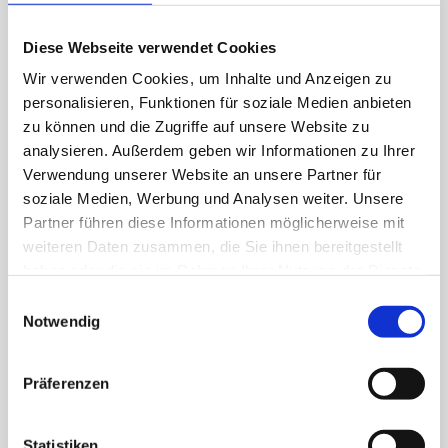
Fahrzeugschein und 2-3 aussagekräftige Bilder vom
Unterboden, Seiten und Heckansicht Ihres
Diese Webseite verwendet Cookies
Wohnmobils
Wir verwenden Cookies, um Inhalte und Anzeigen zu
Typ und das Baujahr Ihres Reisemobils
personalisieren, Funktionen für soziale Medien anbieten
JETZT ANFRAGEN
zu können und die Zugriffe auf unsere Website zu
analysieren. Außerdem geben wir Informationen zu Ihrer
Verwendung unserer Website an unsere Partner für
soziale Medien, Werbung und Analysen weiter. Unsere
Partner führen diese Informationen möglicherweise mit
weiteren Daten zusammen, die Sie ihnen bereitgestellt
haben oder die sie im Rahmen Ihrer Nutzung der Dienste
gesammelt haben.
Einwilligungsauswahl
Notwendig
Präferenzen
Statistiken