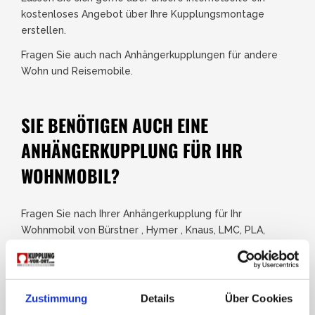
kostenloses Angebot über Ihre Kupplungsmontage
erstellen.
Fragen Sie auch nach Anhängerkupplungen für andere
Wohn und Reisemobile.
SIE BENÖTIGEN AUCH EINE
ANHÄNGERKUPPLUNG FÜR IHR
WOHNMOBIL?
Fragen Sie nach Ihrer Anhängerkupplung für Ihr
Wohnmobil von Bürstner , Hymer , Knaus, LMC, PLA,
Carado , Pössl, etc.
Senden Sie uns folgende Informationen per E-Mail und
Ihrer Anhängerkupplung für Ihr Wohnmobil steht nichts
mehr im Wege.
Zustimmung
Details
Über Cookies