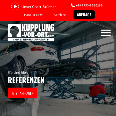
+49 9953-9816298
Unser Chart-Stürmer
ANFRAGE
Händler Login
Karriere
Sie sind hier:
REFERENZEN
JETZT ANFRAGEN