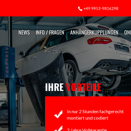
+49 9953-9816298
NEWS
INFO / FRAGEN
ANHÄNGERKUPPLUNGEN
ON
IHRE
VORTEILE
In nur 2 Stunden fachgerecht
montiert und codiert
2 Jahre Vollgarantie