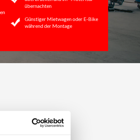
übernachten
en
Günstiger Mietwagen oder E-Bike
während der Montage