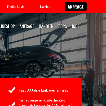
ANFRAGE
Händler Login
Karriere
LINESHOP
ANFRAGE
HÄNDLER
TIPPS
JOBS
Fast 30 Jahre Einbauerfahrung
Im hauseigenen Café
die Zeit
überbrücken
und im "Motel Isar"