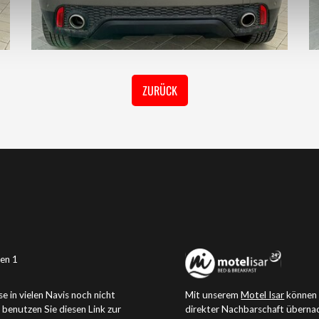
ZURÜCK
en 1
e in vielen Navis noch nicht
Mit unserem
Motel Isar
können 
e benutzen Sie
diesen Link zur
direkter Nachbarschaft überna