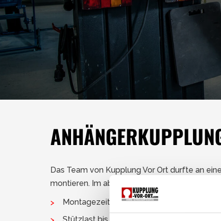
ANHÄNGERKUPPLUNG
Das Team von Kupplung Vor Ort durfte an ei
montieren. Im abgebauten Zustand ist absolut n
Montagezeit beträgt 2,5 Stunden inkl. Sof
Stützlast bis zu 120 kg