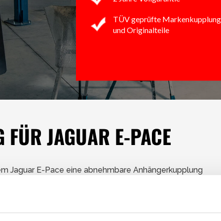
TÜV geprüfte Markenkupplung
und Originalteile
 FÜR JAGUAR E-PACE
nem Jaguar E-Pace eine abnehmbare Anhängerkupplung
ichts sichtbar.
tware Codierung