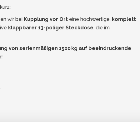
kurz:
en wir bei
Kupplung vor Ort
eine hochwertige,
komplett
sive
klappbarer 13-poliger Steckdose
, die im
ng von serienmäßigen 1500 kg auf beeindruckende
n!
r