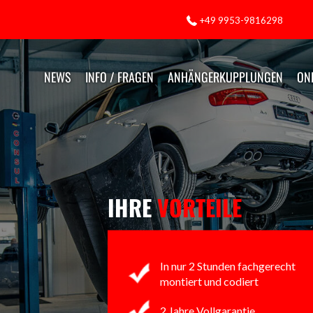
+49 9953-9816298
NEWS
INFO / FRAGEN
ANHÄNGERKUPPLUNGEN
ON
IHRE
VORTEILE
In nur 2 Stunden fachgerecht
montiert und codiert
2 Jahre Vollgarantie