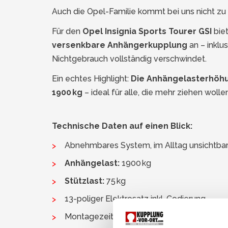
Auch die Opel-Familie kommt bei uns nicht zu 
Für den
Opel Insignia Sports Tourer GSI
biet
versenkbare Anhängerkupplung
an – inklu
Nichtgebrauch vollständig verschwindet.
Ein echtes Highlight:
Die Anhängelasterhöhu
1900 kg
– ideal für alle, die mehr ziehen wolle
Technische Daten auf einen Blick:
Abnehmbares System, im Alltag unsichtba
Anhängelast:
1900 kg
Stützlast:
75 kg
13-poliger Elektrosatz inkl. Codierung
Montagezeit: ca. 2 Stunden