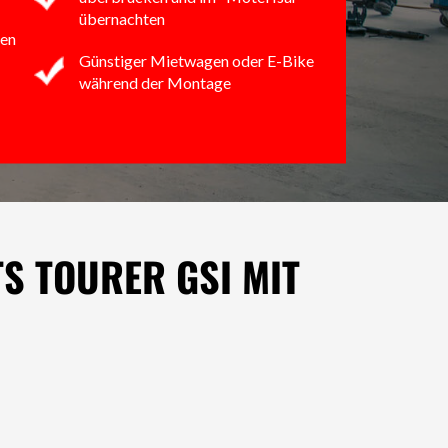
übernachten
en
Günstiger Mietwagen oder E-Bike
während der Montage
S TOURER GSI MIT