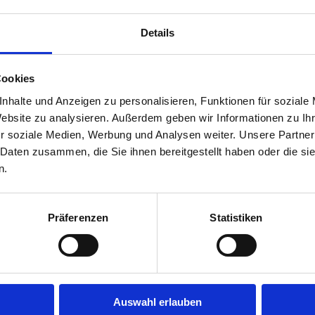
Details
rqualität auch für viele weitere Opel-Modelle:
a
,
e-Corsa F (PSA-Plattform)
,
Zafira
,
Movano
u. v. m.
Cookies
Montagepoint im Dreieck München – Passau –
nhalte und Anzeigen zu personalisieren, Funktionen für soziale
ungsmontagen mit Codierung
durch.
Website zu analysieren. Außerdem geben wir Informationen zu I
r soziale Medien, Werbung und Analysen weiter. Unsere Partner
 Sie dem Profi für Anhängerkupplungen!
 Daten zusammen, die Sie ihnen bereitgestellt haben oder die s
n.
Präferenzen
Statistiken
Auswahl erlauben