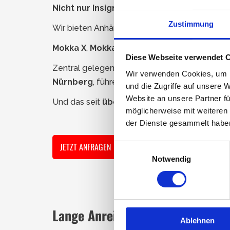
Nicht nur Insignia:
Zustimmung
Wir bieten Anhängerkupplungen in Erstausrüste
Mokka X
,
Mokka Electric
,
Grandland X
,
Astr
Diese Webseite verwendet 
Zentral gelegen im
Technologiecenter mit 
Wir verwenden Cookies, um I
Nürnberg
, führen wir täglich bis zu
17 Kuppl
und die Zugriffe auf unsere 
Website an unsere Partner fü
Und das seit
über 30 Jahren
. Vertrauen auch
möglicherweise mit weiteren
der Dienste gesammelt habe
JETZT ANFRAGEN
Einwilligungsauswahl
Notwendig
Lange Anreise?
Ablehnen