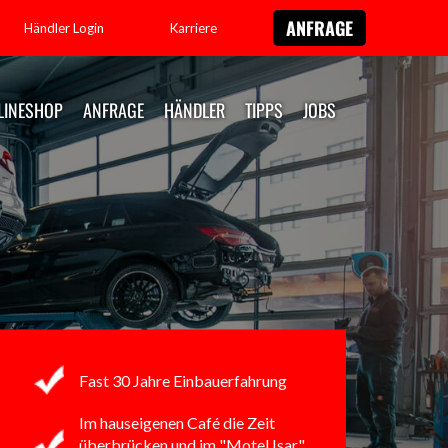
ANFRAGE
Händler Login
Karriere
LINESHOP
ANFRAGE
HÄNDLER
TIPPS
JOBS
Fast 30 Jahre Einbauerfahrung
Im hauseigenen Café
die Zeit
überbrücken
und im "Motel Isar"