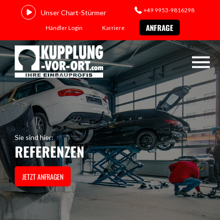
+49 9953-9816298
Unser Chart-Stürmer
ANFRAGE
Händler Login
Karriere
Sie sind hier:
REFERENZEN
JETZT ANFRAGEN