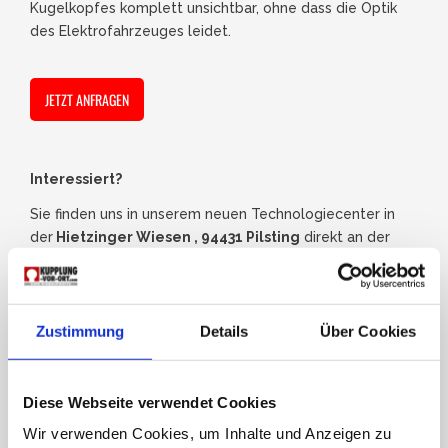
Kugelkopfes komplett unsichtbar, ohne dass die Optik
des Elektrofahrzeuges leidet.
JETZT ANFRAGEN
Interessiert?
Sie finden uns in unserem neuen Technologiecenter in
der
Hietzinger Wiesen , 94431 Pilsting
direkt an der
Autobahn A92 und Bundesstraße B20.
Lange Anreise?
Zustimmung
Details
Über Cookies
Bei weiter Anreise steht Ihnen unser
Motel Isar
direkt
gegenüber zur Übernachtung offen.
Diese Webseite verwendet Cookies
Wir verwenden Cookies, um Inhalte und Anzeigen zu