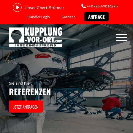
+49 9953-9816298
Unser Chart-Stürmer
ANFRAGE
Händler Login
Karriere
Sie sind hier:
REFERENZEN
JETZT ANFRAGEN