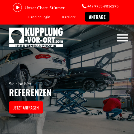
+49 9953-9816298
Unser Chart-Stürmer
ANFRAGE
Händler Login
Karriere
Sie sind hier:
REFERENZEN
JETZT ANFRAGEN