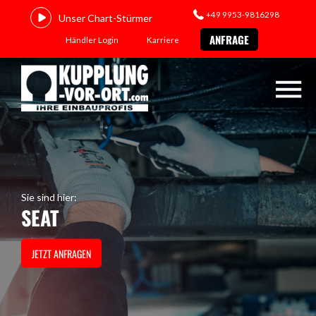
+49 9953-9816298
Unser Chart-Stürmer
ANFRAGE
Händler Login
Karriere
Sie sind hier:
SEAT
JETZT ANFRAGEN