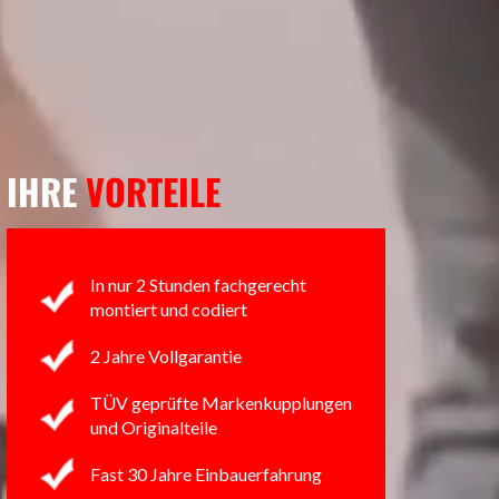
IHRE
VORTEILE
In nur 2 Stunden fachgerecht
montiert und codiert
2 Jahre Vollgarantie
TÜV geprüfte Markenkupplungen
und Originalteile
Fast 30 Jahre Einbauerfahrung