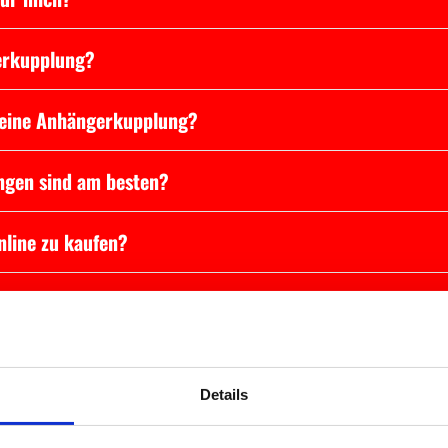
erkupplung?
 meine Anhängerkupplung?
ngen sind am besten?
nline zu kaufen?
 das beste Preis-Leistungsverhältnis?
ige ich es?
Details
?