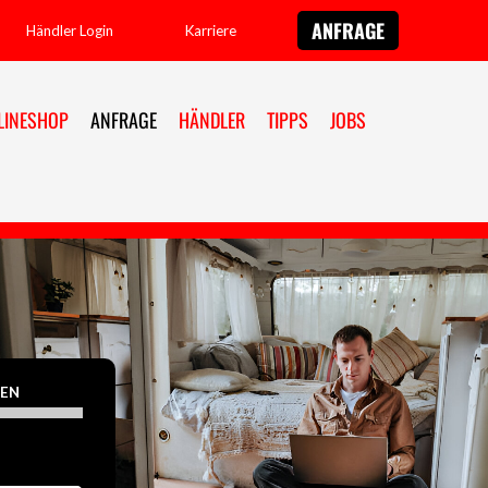
ANFRAGE
Händler Login
Karriere
LINESHOP
ANFRAGE
HÄNDLER
TIPPS
JOBS
EN