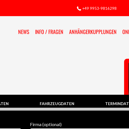
+49 9953-9816298
NEWS
INFO / FRAGEN
ANHÄNGERKUPPLUNGEN
ON
ATEN
FAHRZEUGDATEN
TERMINDAT
Firma (optional)