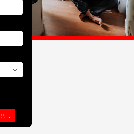
TER →