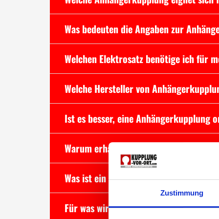
Was bedeuten die Angaben zur Anhäng
Welchen Elektrosatz benötige ich für
Welche Hersteller von Anhängerkupplu
Ist es besser, eine Anhängerkupplung o
Warum erhalte ich bei Kupplung vor Ort
Was ist ein Dauerplus und für was benöt
Zustimmung
Für was wird eine Ladeleitung benötigt