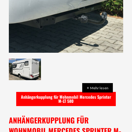
+
Mehr lesen
Anhängerkupplung für Wohnmobil Mercedes Sprinter
M-LT 580
ANHÄNGERKUPPLUNG FÜR
WOHNMOBIL MERCEDES SPRINTER M-