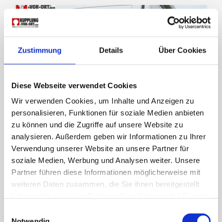
Zustimmung
Details
Über Cookies
Diese Webseite verwendet Cookies
Wir verwenden Cookies, um Inhalte und Anzeigen zu
personalisieren, Funktionen für soziale Medien anbieten
zu können und die Zugriffe auf unsere Website zu
analysieren. Außerdem geben wir Informationen zu Ihrer
Verwendung unserer Website an unsere Partner für
soziale Medien, Werbung und Analysen weiter. Unsere
Partner führen diese Informationen möglicherweise mit
weiteren Daten zusammen, die Sie ihnen bereitgestellt
+
Mehr lesen
haben oder die sie im Rahmen Ihrer Nutzung der Dienste
Anhängerkupplung für Wohnmobil Dethleffs
gesammelt haben.
Einwilligungsauswahl
Globetrotter XXL Premium Liner
Notwendig