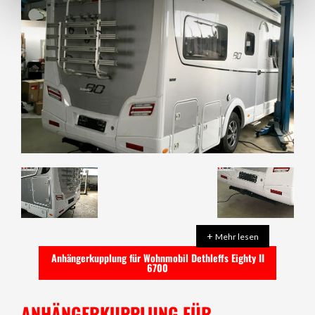
+
Mehr lesen
Anhängerkupplung für Wohnmobil Dethleffs Eighty II
6700
ANHÄNGERKUPPLUNG FÜR