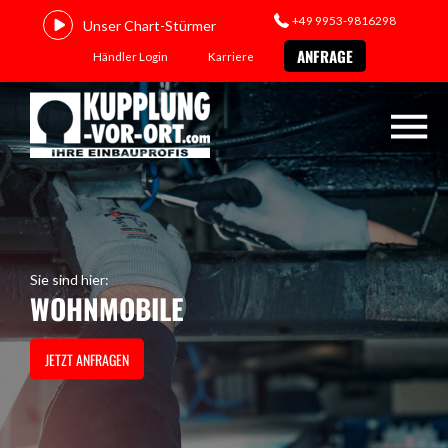
+49 9953-9816298
Unser Chart-Stürmer
ANFRAGE
Händler Login
Karriere
Sie sind hier:
WOHNMOBILE
JETZT ANFRAGEN