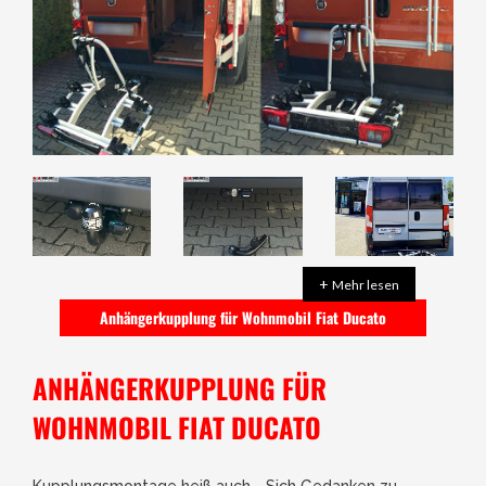
+
Mehr lesen
Anhängerkupplung für Wohnmobil Fiat Ducato
ANHÄNGERKUPPLUNG FÜR
WOHNMOBIL FIAT DUCATO
Kupplungsmontage heiß auch - Sich Gedanken zu