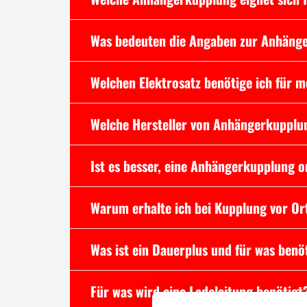
Was bedeuten die Angaben zur Anhäng
Welchen Elektrosatz benötige ich für
Welche Hersteller von Anhängerkupplu
Ist es besser, eine Anhängerkupplung o
Warum erhalte ich bei Kupplung vor Ort
Was ist ein Dauerplus und für was benöt
Für was wird eine Ladeleitung benötigt