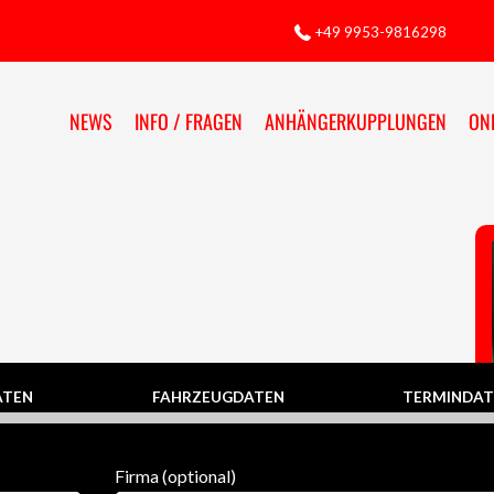
+49 9953-9816298
NEWS
INFO / FRAGEN
ANHÄNGERKUPPLUNGEN
ON
ATEN
FAHRZEUGDATEN
TERMINDAT
Firma (optional)