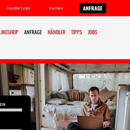
ANFRAGE
Händler Login
Karriere
LINESHOP
ANFRAGE
HÄNDLER
TIPPS
JOBS
EN