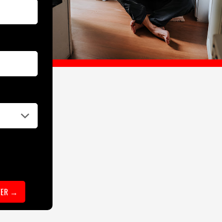
TER →